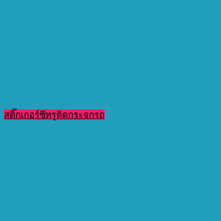
สติ๊กเกอร์ซีทรูติดกระจกรถ