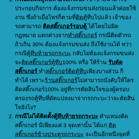
ประกอบกิจการ ต้องแจ้งกรมขนส่งก่อนแล้วค่อยใช้
งาน ซึ่งถ้าเมื่อไหร่ก็ตามที่
ติดตู้
ทึบไปแล้ว เจ้าของ
รถสามารถ
ติดสติ๊กเกอร์รอบตู้
ได้โดยไม่ผิด
กฎหมาย แตกต่างจาก
ทำสติ๊กเกอร์
กรณีติดตัวรถ
ถ้าเกิน 30% ต้องแจ้งกรมขนส่ง ถึงใช้งานได้ ทว่า
กรณี
ตู้ทึบท้ายรถกระบะ
กลับไม่ต้องแจ้งกรมขนส่ง
จะ
ติดสติ๊กเกอร์ตู้ทึบ
100% หรือ ให้ร้าน
รับตัด
สติ๊กเกอร์
ทำ
สติ๊กเกอร์ติดตู้ทึบ
เพียงบางส่วน ก็
ทำได้ เพราะ
ร้านสติ๊กเกอร์
ไม่สามารถบังคับให้ใคร
ติดสติ๊กเกอร์100% อยู่ที่การตัดสินใจของผู้ครอบ
ครองรถตู้ทึบที่ดัดแปลงมาจากรถกะบะว่าจะตัดสิน
ใจยังไง?
กรณีไม่ได้ติดตั้ง
ตู้ทึบท้ายรถกระบะ
ตำแหน่งติด
สติ๊กเกอร์ มีเพียงแค่ 3 จุดเท่านั้น ได้แก่
ติด
สติ๊กเกอร์ข้างประตูรถกระบะ
จะเป็นอีกหนึ่งจุดที่