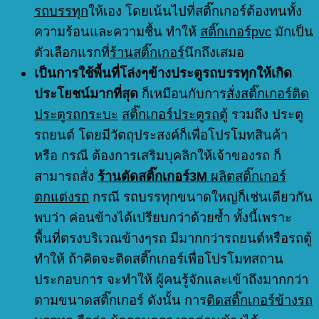
รถบรรทุก
ให้เอง โดยเน้นไปที่สติ๊กเกอร์ต้องทนทั้ง
ความร้อนและความชื้น ทำให้
สติ๊กเกอร์pvc
มักเป็น
ตัวเลือกแรกที่
ร้านสติ๊กเกอร์
นึกถึงเสมอ
เป็นการใช้พื้นที่โล่งๆข้างประตูรถบรรทุกให้เกิด
ประโยชน์มากที่สุด
ก็เหมือนกับการ
สั่งสติ๊กเกอร์ติด
ประตูรถกระบะ
สติ๊กเกอร์ประตูรถตู้
รวมถึง ประตู
รถยนต์ โดยมีวัตถุประสงค์ก็เพื่อโปรโมทสินค้า
หรือ กรณี ต้องการเสริมบุคลิกให้เจ้าของรถ ก็
สามารถสั่ง
ร้านตัดสติ๊กเกอร์3M
ผลิตสติ๊กเกอร์
ตกแต่งรถ
กรณี รถบรรทุกขนาดใหญ่ก็เช่นเดียวกัน
พบว่า ค่อนข้างได้เปรียบกว่าด้วยซ้ำ ทั้งนี้เพราะ
พื้นที่ตรงบริเวณข้างๆรถ มีมากกว่ารถยนต์หรือรถตู้
ทำให้ ถ้าคิดจะติดสติ๊กเกอร์เพื่อโปรโมทสถาน
ประกอบการ จะทำให้ ผู้คนรู้จักและเข้าถึงมากกว่า
ตามขนาดสติ๊กเกอร์ ดังนั้น การ
ติดสติ๊กเกอร์ข้างรถ