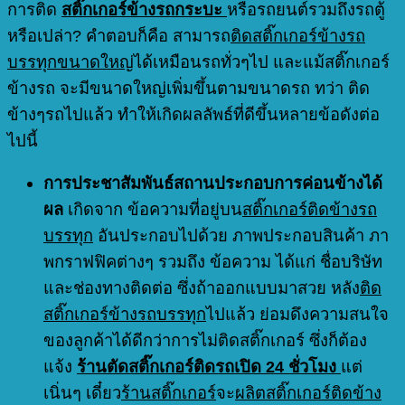
การติด
สติ๊กเกอร์ข้างรถกระบะ
หรือรถยนต์รวมถึงรถตู้
หรือเปล่า? คำตอบก็คือ สามารถ
ติดสติ๊กเกอร์ข้างรถ
บรรทุกขนาดใหญ่
ได้เหมือนรถทั่วๆไป และแม้สติ๊กเกอร์
ข้างรถ จะมีขนาดใหญ่เพิ่มขึ้นตามขนาดรถ ทว่า ติด
ข้างๆรถไปแล้ว ทำให้เกิดผลลัพธ์ที่ดีขึ้นหลายข้อดังต่อ
ไปนี้
การประชาสัมพันธ์สถานประกอบการค่อนข้างได้
ผล
เกิดจาก ข้อความที่อยู่บน
สติ๊กเกอร์ติดข้างรถ
บรรทุก
อันประกอบไปด้วย ภาพประกอบสินค้า ภา
พกราฟฟิคต่างๆ รวมถึง ข้อความ ได้แก่ ชื่อบริษัท
และช่องทางติดต่อ ซึ่งถ้าออกแบบมาสวย หลัง
ติด
สติ๊กเกอร์ข้างรถบรรทุก
ไปแล้ว ย่อมดึงความสนใจ
ของลูกค้าได้ดีกว่าการไม่ติดสติ๊กเกอร์ ซึ่งก็ต้อง
แจ้ง
ร้านตัดสติ๊กเกอร์ติดรถเปิด 24 ชั่วโมง
แต่
เนิ่นๆ เดี๋ยว
ร้านสติ๊กเกอร์
จะ
ผลิตสติ๊กเกอร์ติดข้าง