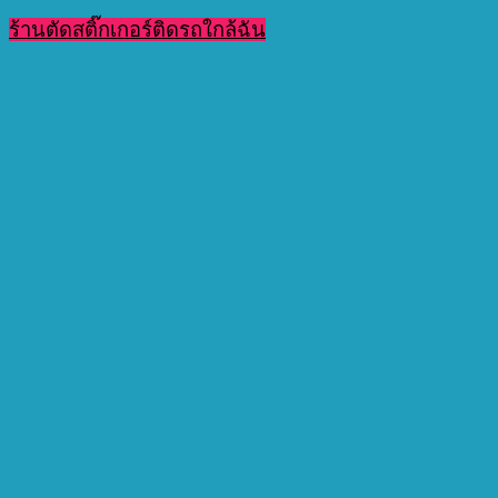
ร้านตัดสติ๊กเกอร์ติดรถใกล้ฉัน