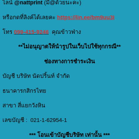
ไลน์
@nattprint
(มี@ด้วยนะคะ)
หรือกดที่ลิงค์ได้เลยคะ
https://lin.ee/bm9uu3I
โทร
099-415-9246
คุณข้าวฟ่าง
**ไม่อนุญาตให้นำรูปในเว็บไปใช้ทุกกรณี**
ช่องทางการชำระเงิน
บัญชี บริษัท นัดปริ้นท์ จำกัด
ธนาคารกสิกรไทย
สาขา สี่แยกวังหิน
เลขบัญชี : 021-1-62954-1
*** โอนเข้าบัญชีบริษัท เท่านั้น ***