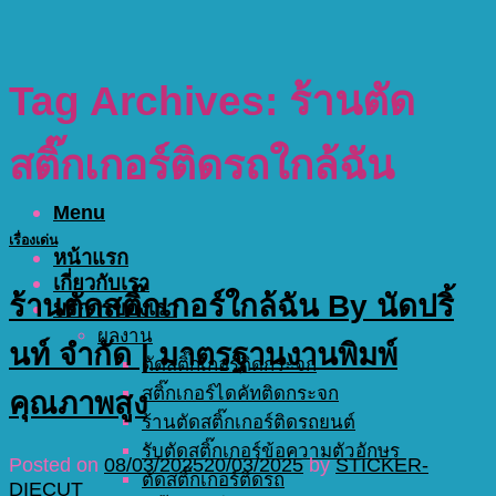
Tag Archives:
ร้านตัด
สติ๊กเกอร์ติดรถใกล้ฉัน
Menu
เรื่องเด่น
หน้าแรก
เกี่ยวกับเรา
ร้านตัดสติ๊กเกอร์ใกล้ฉัน By นัดปริ้
บริการของเรา
ผลงาน
นท์ จำกัด | มาตรฐานงานพิมพ์
ตัดสติ๊กเกอร์ติดกระจก
สติ๊กเกอร์ไดคัทติดกระจก
คุณภาพสูง
ร้านตัดสติ๊กเกอร์ติดรถยนต์
รับตัดสติ๊กเกอร์ข้อความตัวอักษร
Posted on
08/03/2025
20/03/2025
by
STICKER-
ตัดสติ๊กเกอร์ติดรถ
DIECUT